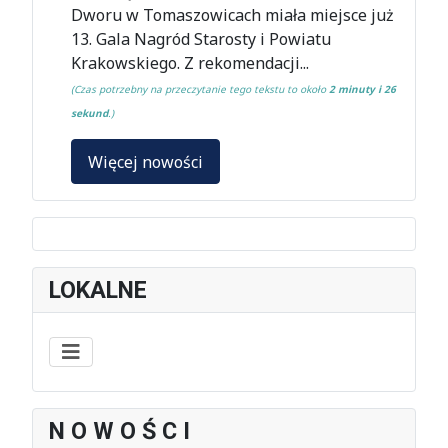
Dworu w Tomaszowicach miała miejsce już
13. Gala Nagród Starosty i Powiatu
Krakowskiego. Z rekomendacji...
(Czas potrzebny na przeczytanie tego tekstu to około
2 minuty i 26
sekund
.)
Więcej nowości
LOKALNE
N O W O Ś C I