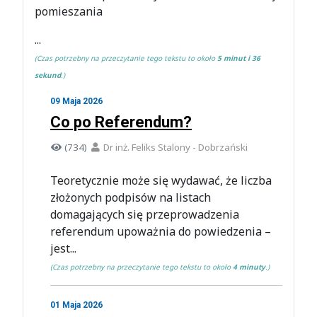
pomieszania
...
(Czas potrzebny na przeczytanie tego tekstu to około
5 minut i 36
sekund
.)
09 Maja 2026
Co po Referendum?
(734)
Dr inż. Feliks Stalony - Dobrzański
Teoretycznie może się wydawać, że liczba
złożonych podpisów na listach
domagających się przeprowadzenia
referendum upoważnia do powiedzenia –
jest...
(Czas potrzebny na przeczytanie tego tekstu to około
4 minuty
.)
01 Maja 2026