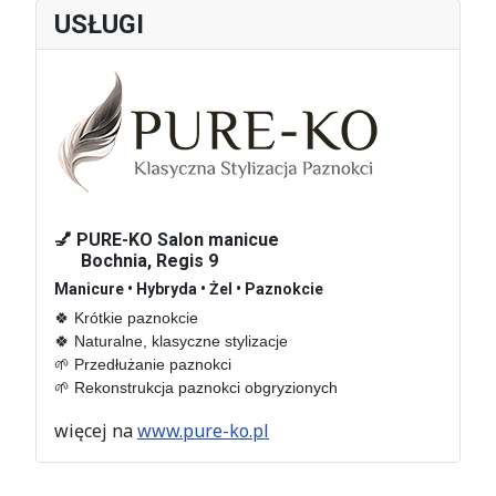
dla Czeslawa
USŁUGI
Dźwigaja
W środę 22 kwietnia
2026 roku w
Oranżerii Dworu w...
01
marzec 2026
💅 PURE-KO Salon manicue
Bochnia, Regis 9
Hotel De Niro –
Manicure • Hybryda • Żel • Paznokcie
sprawa nie taka
🍀 Krótkie paznokcie 

znów lokalna
🍀 Naturalne, klasyczne stylizacje

🌱 Przedłużanie paznokci

Wydawać by się
🌱 Rekonstrukcja paznokci obgryzionych
mogło, że mówimy o
sprawie lokalnej...
więcej na
www.pure-ko.pl