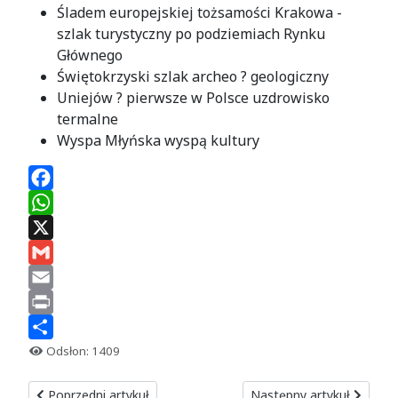
Śladem europejskiej tożsamości Krakowa -
szlak turystyczny po podziemiach Rynku
Głównego
Świętokrzyski szlak archeo ? geologiczny
Uniejów ? pierwsze w Polsce uzdrowisko
termalne
Wyspa Młyńska wyspą kultury
Facebook
WhatsApp
X
Gmail
Email
Print
Share
Odsłon: 1409
Poprzedni artykuł: III Ogólnopolski Konkurs Wokalny im. Miec
Następny artykuł: Lekcje 
Poprzedni artykuł
Następny artykuł