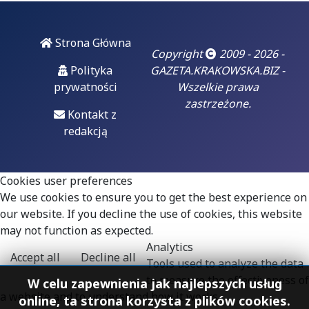
06
luty 2026
Doigrał się.
Strona Główna
"Czarzasty już
Copyright
2009 - 2026 -
dobrze wie, że
Polityka
GAZETA.KRAKOWSKA.BIZ -
czas jego
prywatności
Wszelkie prawa
błazenady się
zastrzeżone.
skończył, prąd
Kontakt z
odłączony i za
redakcją
chwilę padnie na
deski"
Cookies user preferences
Włodzimierz
We use cookies to ensure you to get the best experience on
Czarzasty - co trzeba
our website. If you decline the use of cookies, this website
stale powtarzać...
may not function as expected.
Analytics
Accept all
Decline all
Tools used to analyze the data
to measure the effectiveness of
W celu zapewnienia jak najlepszych usług
a website and to understand how it works.
online, ta strona korzysta z plików cookies.