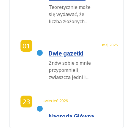
Teoretycznie może
się wydawać, że
liczba złożonych...
01
maj 2026
Dwie gazetki
Znów sobie o mnie
przypomnieli,
zwłaszcza jedni i...
23
kwiecień 2026
Nagroda Glówna
Powiatu
Krakowskiego